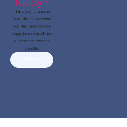
today?
This is your chance to
invite visitors to contact
you. Tell them you’ll be
happy to answer all their
questions as soon as
possible.
CONTACT US