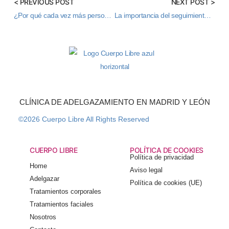
< PREVIOUS POST
NEXT POST >
¿Por qué cada vez más personas buscan perder peso sin pastillas ni soluciones milagro?
La importancia del seguimiento en un proceso de adelgazamiento eficaz y duradero
CLÍNICA DE ADELGAZAMIENTO EN MADRID Y LEÓN
©2026 Cuerpo Libre All Rights Reserved
CUERPO LIBRE
POLÍTICA DE COOKIES
Política de privacidad
Home
Aviso legal
Adelgazar
Política de cookies (UE)
Tratamientos corporales
Tratamientos faciales
Nosotros