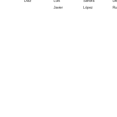
Díaz
Luis
Sandra
Di
Javier
López
Ru